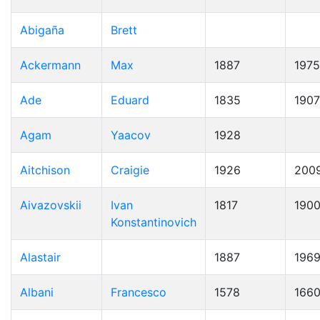
Abigaña
Brett
Ackermann
Max
1887
1975
Ade
Eduard
1835
1907
Agam
Yaacov
1928
Aitchison
Craigie
1926
200
Aivazovskii
Ivan
1817
190
Konstantinovich
Alastair
1887
196
Albani
Francesco
1578
166