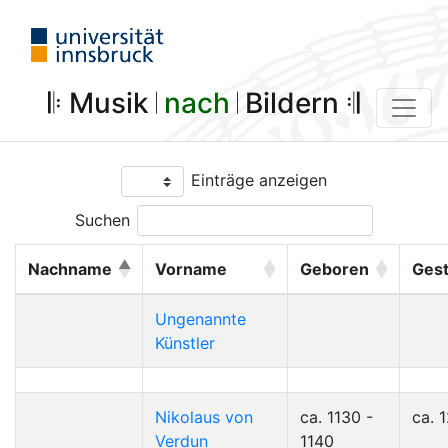
𝄆 Musik 𝄀
nach
𝄀 Bildern 𝄇
Einträge anzeigen
Suchen
Nachname
Vorname
Geboren
Ges
Ungenannte
Künstler
Nikolaus von
ca. 1130 -
ca. 
Verdun
1140