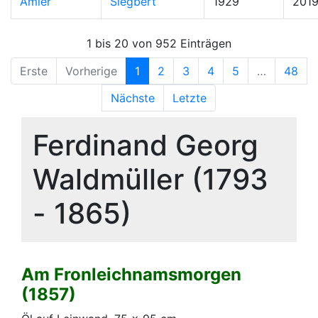
Amler
Siegbert
1929
201
1 bis 20 von 952 Einträgen
Erste
Vorherige
1
2
3
4
5
…
48
Nächste
Letzte
Ferdinand Georg
Waldmüller (1793
- 1865)
Am Fronleichnamsmorgen
(1857)