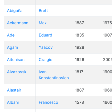
Abigaña
Brett
Ackermann
Max
1887
1975
Ade
Eduard
1835
1907
Agam
Yaacov
1928
Aitchison
Craigie
1926
200
Aivazovskii
Ivan
1817
190
Konstantinovich
Alastair
1887
196
Albani
Francesco
1578
166