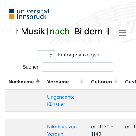
𝄆 Musik 𝄀
nach
𝄀 Bildern 𝄇
Einträge anzeigen
Suchen
Nachname
Vorname
Geboren
Ges
Ungenannte
Künstler
Nikolaus von
ca. 1130 -
ca. 
Verdun
1140