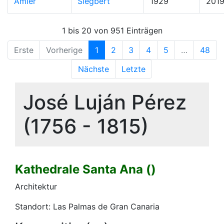
Amler
Siegbert
1929
201
1 bis 20 von 951 Einträgen
Erste
Vorherige
1
2
3
4
5
…
48
Nächste
Letzte
José Luján Pérez
(1756 - 1815)
Kathedrale Santa Ana ()
Architektur
Standort: Las Palmas de Gran Canaria