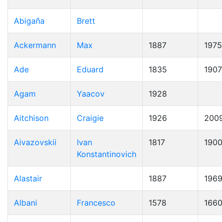
Abigaña
Brett
Ackermann
Max
1887
1975
Ade
Eduard
1835
1907
Agam
Yaacov
1928
Aitchison
Craigie
1926
200
Aivazovskii
Ivan
1817
190
Konstantinovich
Alastair
1887
196
Albani
Francesco
1578
166