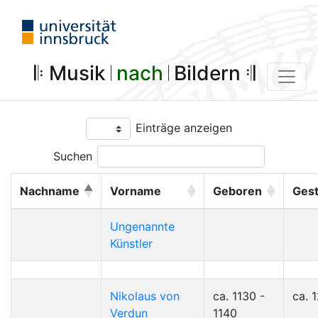
𝄆 Musik 𝄀
nach
𝄀 Bildern 𝄇
Einträge anzeigen
Suchen
Nachname
Vorname
Geboren
Ges
Ungenannte
Künstler
Nikolaus von
ca. 1130 -
ca. 
Verdun
1140