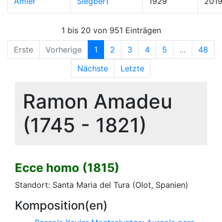
Amler
Siegbert
1929
201
1 bis 20 von 951 Einträgen
Erste
Vorherige
1
2
3
4
5
…
48
Nächste
Letzte
Ramon Amadeu
(1745 - 1821)
Ecce homo (1815)
Standort: Santa Maria del Tura (Olot, Spanien)
Komposition(en)