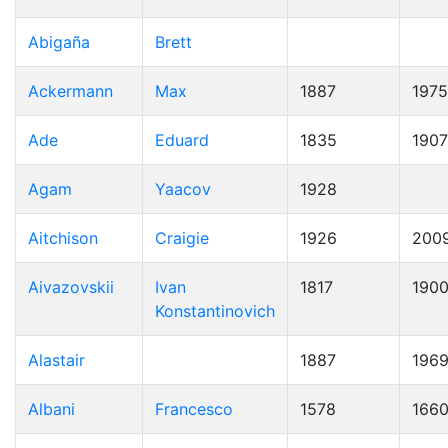
Abigaña
Brett
Ackermann
Max
1887
1975
Ade
Eduard
1835
1907
Agam
Yaacov
1928
Aitchison
Craigie
1926
200
Aivazovskii
Ivan
1817
190
Konstantinovich
Alastair
1887
196
Albani
Francesco
1578
166