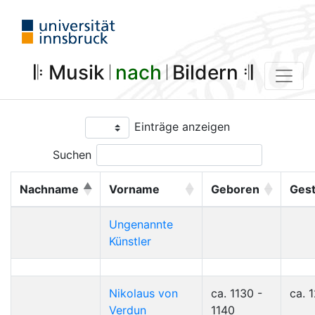
𝄆 Musik 𝄀
nach
𝄀 Bildern 𝄇
Einträge anzeigen
Suchen
Nachname
Vorname
Geboren
Ges
Ungenannte
Künstler
Nikolaus von
ca. 1130 -
ca. 
Verdun
1140