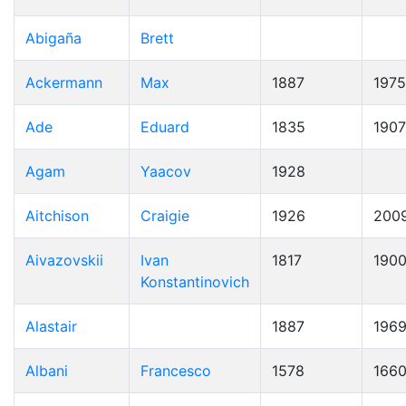
Abigaña
Brett
Ackermann
Max
1887
1975
Ade
Eduard
1835
1907
Agam
Yaacov
1928
Aitchison
Craigie
1926
200
Aivazovskii
Ivan
1817
190
Konstantinovich
Alastair
1887
196
Albani
Francesco
1578
166