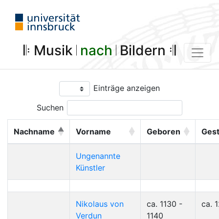
𝄆 Musik 𝄀
nach
𝄀 Bildern 𝄇
Einträge anzeigen
Suchen
Nachname
Vorname
Geboren
Ges
Ungenannte
Künstler
Nikolaus von
ca. 1130 -
ca. 
Verdun
1140