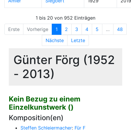
Amler
Siegbert
1929
201
1 bis 20 von 952 Einträgen
Erste
Vorherige
1
2
3
4
5
…
48
Nächste
Letzte
Günter Förg (1952
- 2013)
Kein Bezug zu einem
Einzelkunstwerk ()
Komposition(en)
Steffen Schleiermacher
:
Für F