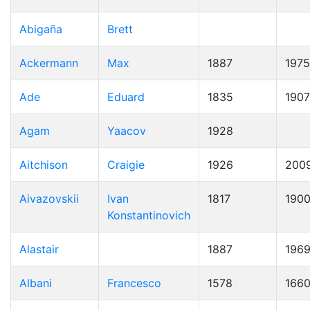
Abigaña
Brett
Ackermann
Max
1887
1975
Ade
Eduard
1835
1907
Agam
Yaacov
1928
Aitchison
Craigie
1926
200
Aivazovskii
Ivan
1817
190
Konstantinovich
Alastair
1887
196
Albani
Francesco
1578
166