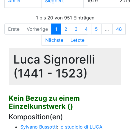
Amler
Siegbert
1929
201
1 bis 20 von 951 Einträgen
Erste
Vorherige
1
2
3
4
5
…
48
Nächste
Letzte
Luca Signorelli
(1441 - 1523)
Kein Bezug zu einem
Einzelkunstwerk ()
Komposition(en)
Sylvano Bussotti
:
lo studiolo di LUCA