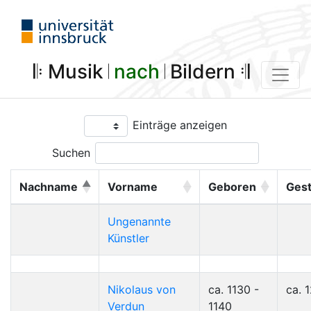
𝄆 Musik 𝄀
nach
𝄀 Bildern 𝄇
Einträge anzeigen
Suchen
Nachname
Vorname
Geboren
Ges
Ungenannte
Künstler
Nikolaus von
ca. 1130 -
ca. 
Verdun
1140