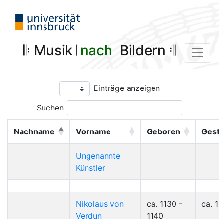
𝄆 Musik 𝄀
nach
𝄀 Bildern 𝄇
Einträge anzeigen
Suchen
Nachname
Vorname
Geboren
Ges
Ungenannte
Künstler
Nikolaus von
ca. 1130 -
ca. 
Verdun
1140