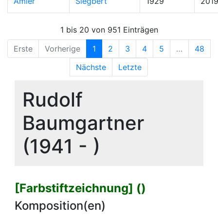
Amler
Siegbert
1929
201
1 bis 20 von 951 Einträgen
Erste
Vorherige
1
2
3
4
5
…
48
Nächste
Letzte
Rudolf
Baumgartner
(1941 - )
[Farbstiftzeichnung] ()
Komposition(en)