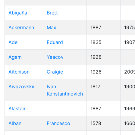
Abigaña
Brett
Ackermann
Max
1887
1975
Ade
Eduard
1835
1907
Agam
Yaacov
1928
Aitchison
Craigie
1926
200
Aivazovskii
Ivan
1817
190
Konstantinovich
Alastair
1887
196
Albani
Francesco
1578
166