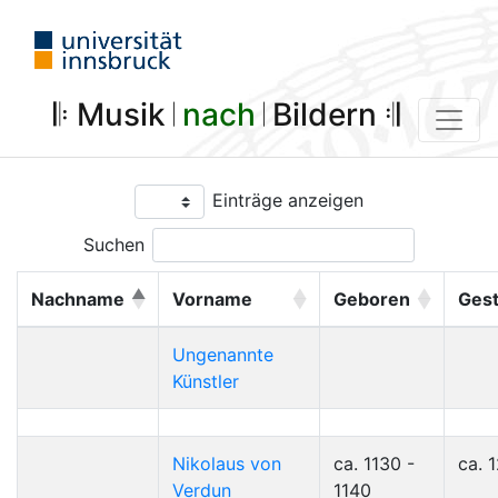
𝄆 Musik 𝄀
nach
𝄀 Bildern 𝄇
Einträge anzeigen
Suchen
Nachname
Vorname
Geboren
Ges
Ungenannte
Künstler
Nikolaus von
ca. 1130 -
ca. 
Verdun
1140