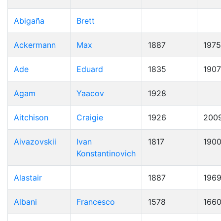
Abigaña
Brett
Ackermann
Max
1887
1975
Ade
Eduard
1835
1907
Agam
Yaacov
1928
Aitchison
Craigie
1926
200
Aivazovskii
Ivan
1817
190
Konstantinovich
Alastair
1887
196
Albani
Francesco
1578
166