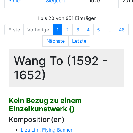
Amler
Siegbert
1929
201
1 bis 20 von 951 Einträgen
Erste
Vorherige
1
2
3
4
5
…
48
Nächste
Letzte
Wang To (1592 -
1652)
Kein Bezug zu einem
Einzelkunstwerk ()
Komposition(en)
Liza Lim
:
Flying Banner