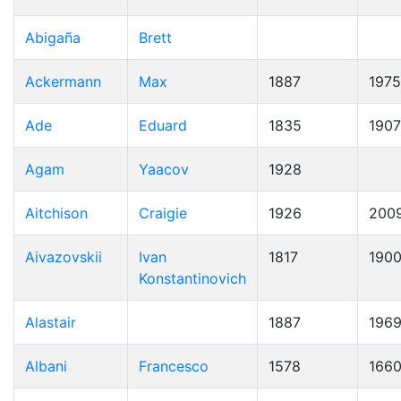
Abigaña
Brett
Ackermann
Max
1887
1975
Ade
Eduard
1835
1907
Agam
Yaacov
1928
Aitchison
Craigie
1926
200
Aivazovskii
Ivan
1817
190
Konstantinovich
Alastair
1887
196
Albani
Francesco
1578
166