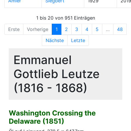
Amler
Siegbert
1929
201
1 bis 20 von 951 Einträgen
Erste
Vorherige
1
2
3
4
5
…
48
Nächste
Letzte
Emmanuel
Gottlieb Leutze
(1816 - 1868)
Washington Crossing the
Delaware (1851)