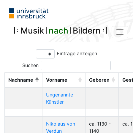
𝄆 Musik 𝄀
nach
𝄀 Bildern 𝄇
Einträge anzeigen
Suchen
Nachname
Vorname
Geboren
Ges
Ungenannte
Künstler
Nikolaus von
ca. 1130 -
ca. 
Verdun
1140