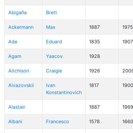
Abigaña
Brett
Ackermann
Max
1887
1975
Ade
Eduard
1835
1907
Agam
Yaacov
1928
Aitchison
Craigie
1926
200
Aivazovskii
Ivan
1817
190
Konstantinovich
Alastair
1887
196
Albani
Francesco
1578
166