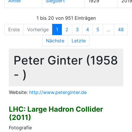
Amler
Siegbert
1929
201
1 bis 20 von 951 Einträgen
Erste
Vorherige
1
2
3
4
5
…
48
Nächste
Letzte
Peter Ginter (1958
- )
Website:
http://www.peterginter.de
LHC: Large Hadron Collider
(2011)
Fo­to­gra­fie