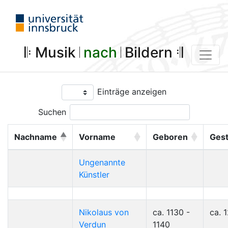
𝄆 Musik 𝄀
nach
𝄀 Bildern 𝄇
Einträge anzeigen
Suchen
Nachname
Vorname
Geboren
Ges
Ungenannte
Künstler
Nikolaus von
ca. 1130 -
ca. 
Verdun
1140