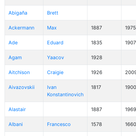
Abigaña
Brett
Ackermann
Max
1887
1975
Ade
Eduard
1835
1907
Agam
Yaacov
1928
Aitchison
Craigie
1926
200
Aivazovskii
Ivan
1817
190
Konstantinovich
Alastair
1887
196
Albani
Francesco
1578
166