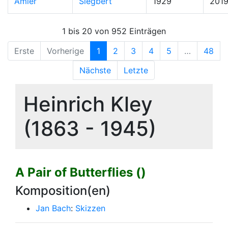
Amler
Siegbert
1929
201
1 bis 20 von 952 Einträgen
Erste
Vorherige
1
2
3
4
5
…
48
Nächste
Letzte
Heinrich Kley
(1863 - 1945)
A Pair of Butterflies ()
Komposition(en)
Jan Bach
:
Skizzen