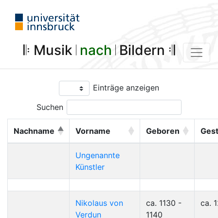
𝄆 Musik 𝄀
nach
𝄀 Bildern 𝄇
Einträge anzeigen
Suchen
Nachname
Vorname
Geboren
Ges
Ungenannte
Künstler
Nikolaus von
ca. 1130 -
ca. 
Verdun
1140