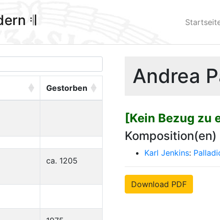
ldern 𝄇
Startseit
Andrea Pa
Gestorben
[Kein Bezug zu 
Komposition(en)
Karl Jenkins
:
Palladi
ca. 1205
Download PDF