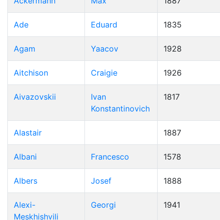
Ackermann
Max
1887
Ade
Eduard
1835
Agam
Yaacov
1928
Aitchison
Craigie
1926
Aivazovskii
Ivan
1817
Konstantinovich
Alastair
1887
Albani
Francesco
1578
Albers
Josef
1888
Alexi-
Georgi
1941
Meskhishvili