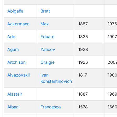
Abigaña
Brett
Ackermann
Max
1887
1975
Ade
Eduard
1835
1907
Agam
Yaacov
1928
Aitchison
Craigie
1926
200
Aivazovskii
Ivan
1817
190
Konstantinovich
Alastair
1887
196
Albani
Francesco
1578
166