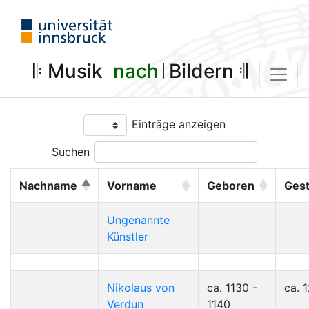
𝄆 Musik 𝄀
nach
𝄀 Bildern 𝄇
Einträge anzeigen
Suchen
Nachname
Vorname
Geboren
Ges
Ungenannte
Künstler
Nikolaus von
ca. 1130 -
ca. 
Verdun
1140