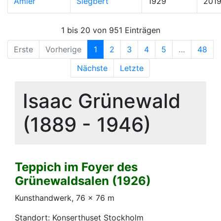
Amler
Siegbert
1929
201
1 bis 20 von 951 Einträgen
Erste
Vorherige
1
2
3
4
5
…
48
Nächste
Letzte
Isaac Grünewald
(1889 - 1946)
Teppich im Foyer des
Grünewaldsalen (1926)
Kunsthandwerk, 76 x 76 m
Standort: Konserthuset Stockholm