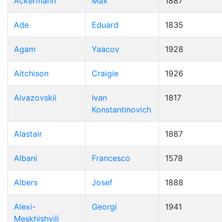
Ackermann
Max
1887
Ade
Eduard
1835
Agam
Yaacov
1928
Aitchison
Craigie
1926
Aivazovskii
Ivan
1817
Konstantinovich
Alastair
1887
Albani
Francesco
1578
Albers
Josef
1888
Alexi-
Georgi
1941
Meskhishvili