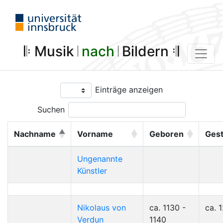
𝄆 Musik 𝄀
nach
𝄀 Bildern 𝄇
Einträge anzeigen
Suchen
Nachname
Vorname
Geboren
Ges
Ungenannte
Künstler
Nikolaus von
ca. 1130 -
ca. 
Verdun
1140