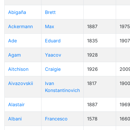
Abigaña
Brett
Ackermann
Max
1887
1975
Ade
Eduard
1835
1907
Agam
Yaacov
1928
Aitchison
Craigie
1926
200
Aivazovskii
Ivan
1817
190
Konstantinovich
Alastair
1887
196
Albani
Francesco
1578
166