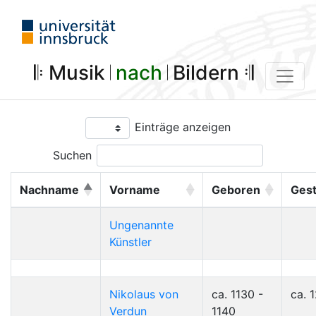
𝄆 Musik 𝄀
nach
𝄀 Bildern 𝄇
Einträge anzeigen
Suchen
Nachname
Vorname
Geboren
Ges
Ungenannte
Künstler
Nikolaus von
ca. 1130 -
ca. 
Verdun
1140