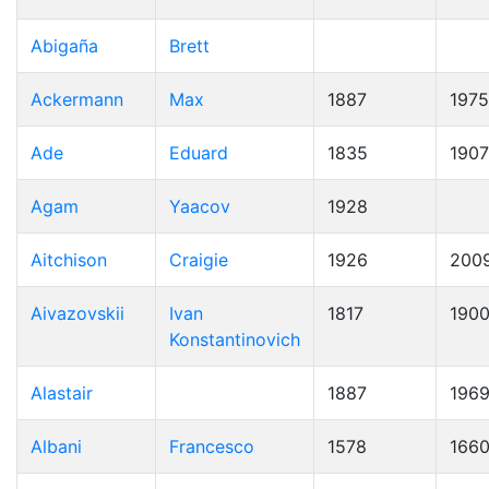
Abigaña
Brett
Ackermann
Max
1887
1975
Ade
Eduard
1835
1907
Agam
Yaacov
1928
Aitchison
Craigie
1926
200
Aivazovskii
Ivan
1817
190
Konstantinovich
Alastair
1887
196
Albani
Francesco
1578
166