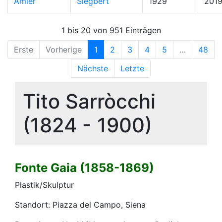
Amler
Siegbert
1929
201
1 bis 20 von 951 Einträgen
Erste
Vorherige
1
2
3
4
5
…
48
Nächste
Letzte
Tito Sarròcchi
(1824 - 1900)
Fonte Gaia (1858-1869)
Plastik/Skulptur
Standort: Piazza del Campo, Siena