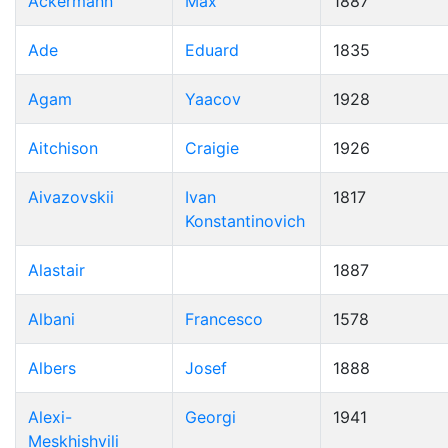
Ackermann
Max
1887
Ade
Eduard
1835
Agam
Yaacov
1928
Aitchison
Craigie
1926
Aivazovskii
Ivan
1817
Konstantinovich
Alastair
1887
Albani
Francesco
1578
Albers
Josef
1888
Alexi-
Georgi
1941
Meskhishvili