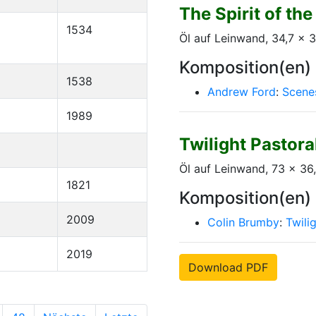
The Spirit of th
1534
Öl auf Leinwand, 34,7 x 
Komposition(en)
1538
Andrew Ford
:
Scene
1989
Twilight Pastora
Öl auf Leinwand, 73 x 36
1821
Komposition(en)
2009
Colin Brumby
:
Twili
2019
Download PDF