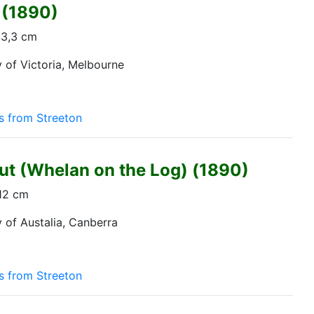
 (1890)
43,3 cm
y of Victoria, Melbourne
s from Streeton
Hut (Whelan on the Log) (1890)
512 cm
y of Austalia, Canberra
s from Streeton