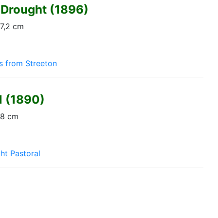
e Drought (1896)
37,2 cm
s from Streeton
l (1890)
,8 cm
ght Pastoral