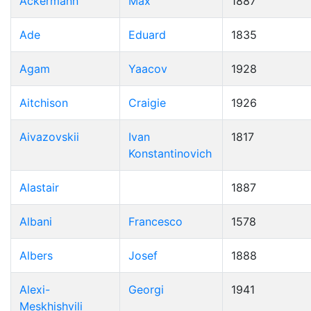
Ackermann
Max
1887
Ade
Eduard
1835
Agam
Yaacov
1928
Aitchison
Craigie
1926
Aivazovskii
Ivan
1817
Konstantinovich
Alastair
1887
Albani
Francesco
1578
Albers
Josef
1888
Alexi-
Georgi
1941
Meskhishvili