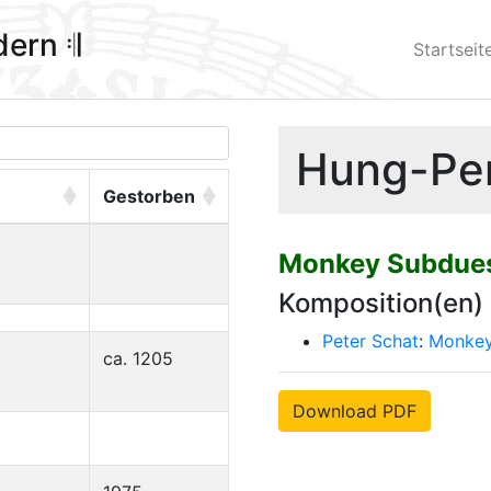
ldern 𝄇
Startseit
Hung-Pen
Gestorben
Monkey Subdues
Komposition(en)
Peter Schat
:
Monkey
ca. 1205
Download PDF