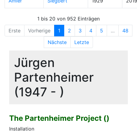
Amler
Siegbert
1929
201
1 bis 20 von 952 Einträgen
Erste
Vorherige
1
2
3
4
5
…
48
Nächste
Letzte
Jürgen
Partenheimer
(1947 - )
The Partenheimer Project ()
Installation