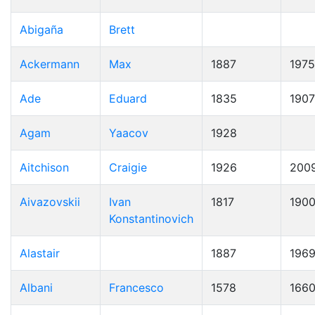
Abigaña
Brett
Ackermann
Max
1887
1975
Ade
Eduard
1835
1907
Agam
Yaacov
1928
Aitchison
Craigie
1926
200
Aivazovskii
Ivan
1817
190
Konstantinovich
Alastair
1887
196
Albani
Francesco
1578
166