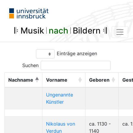
𝄆 Musik 𝄀
nach
𝄀 Bildern 𝄇
Einträge anzeigen
Suchen
Nachname
Vorname
Geboren
Ges
Ungenannte
Künstler
Nikolaus von
ca. 1130 -
ca. 
Verdun
1140