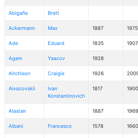
Abigaña
Brett
Ackermann
Max
1887
1975
Ade
Eduard
1835
1907
Agam
Yaacov
1928
Aitchison
Craigie
1926
200
Aivazovskii
Ivan
1817
190
Konstantinovich
Alastair
1887
196
Albani
Francesco
1578
166