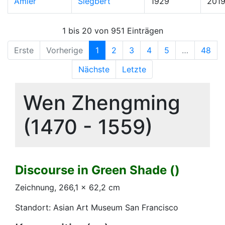
Amler
Siegbert
1929
201
1 bis 20 von 951 Einträgen
Erste
Vorherige
1
2
3
4
5
…
48
Nächste
Letzte
Wen Zhengming
(1470 - 1559)
Discourse in Green Shade ()
Zeichnung, 266,1 x 62,2 cm
Standort: Asian Art Museum San Francisco