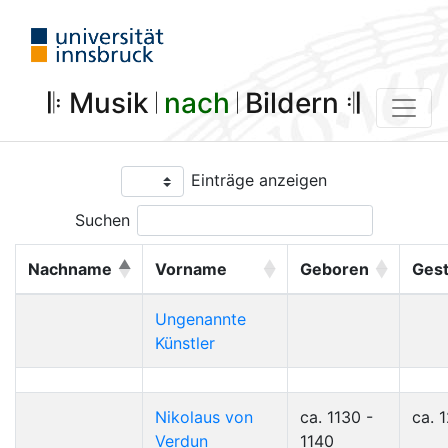
𝄆 Musik 𝄀
nach
𝄀 Bildern 𝄇
Einträge anzeigen
Suchen
Nachname
Vorname
Geboren
Ges
Ungenannte
Künstler
Nikolaus von
ca. 1130 -
ca. 
Verdun
1140