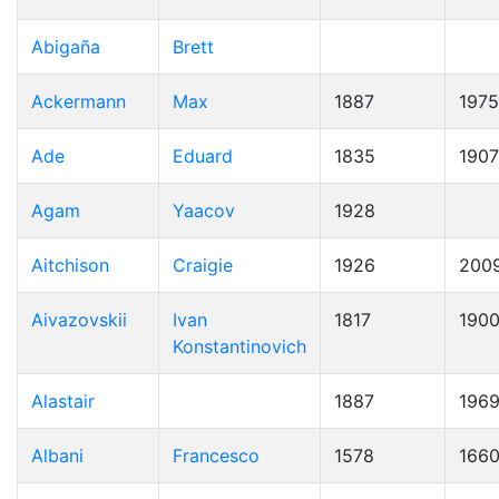
Abigaña
Brett
Ackermann
Max
1887
1975
Ade
Eduard
1835
1907
Agam
Yaacov
1928
Aitchison
Craigie
1926
200
Aivazovskii
Ivan
1817
190
Konstantinovich
Alastair
1887
196
Albani
Francesco
1578
166