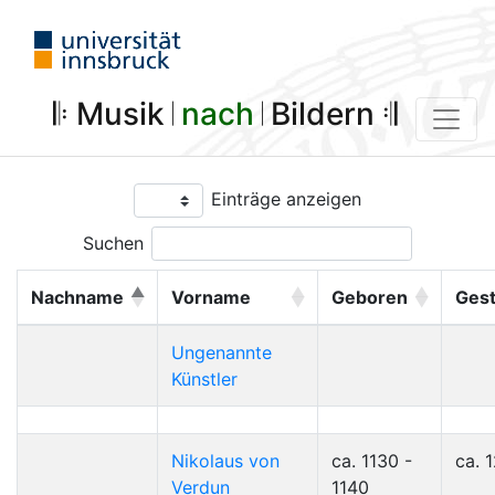
𝄆 Musik 𝄀
nach
𝄀 Bildern 𝄇
Einträge anzeigen
Suchen
Nachname
Vorname
Geboren
Ges
Ungenannte
Künstler
Nikolaus von
ca. 1130 -
ca. 
Verdun
1140