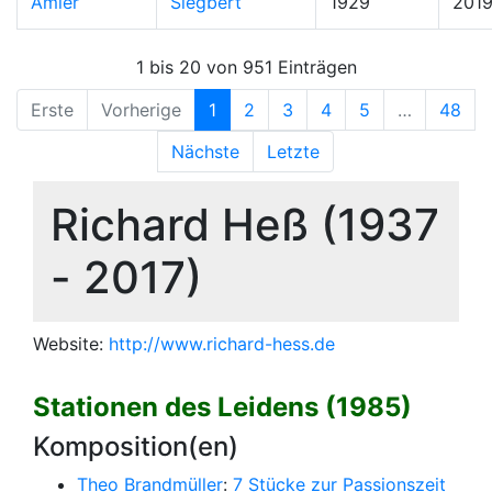
Amler
Siegbert
1929
201
1 bis 20 von 951 Einträgen
Erste
Vorherige
1
2
3
4
5
…
48
Nächste
Letzte
Richard Heß (1937
- 2017)
Website:
http://www.richard-hess.de
Stationen des Leidens (1985)
Komposition(en)
Theo Brandmüller
:
7 Stücke zur Passionszeit