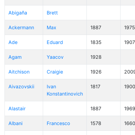
Abigaña
Brett
Ackermann
Max
1887
1975
Ade
Eduard
1835
1907
Agam
Yaacov
1928
Aitchison
Craigie
1926
200
Aivazovskii
Ivan
1817
190
Konstantinovich
Alastair
1887
196
Albani
Francesco
1578
166