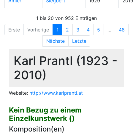
Amler
Siegbert
1929
201
1 bis 20 von 952 Einträgen
Erste
Vorherige
1
2
3
4
5
…
48
Nächste
Letzte
Karl Prantl (1923 -
2010)
Website:
http://www.karlprantl.at
Kein Bezug zu einem
Einzelkunstwerk ()
Komposition(en)