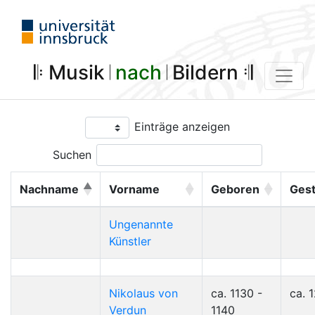
𝄆 Musik 𝄀
nach
𝄀 Bildern 𝄇
Einträge anzeigen
Suchen
Nachname
Vorname
Geboren
Ges
Ungenannte
Künstler
Nikolaus von
ca. 1130 -
ca. 
Verdun
1140