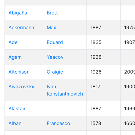
Abigaña
Brett
Ackermann
Max
1887
1975
Ade
Eduard
1835
1907
Agam
Yaacov
1928
Aitchison
Craigie
1926
200
Aivazovskii
Ivan
1817
190
Konstantinovich
Alastair
1887
196
Albani
Francesco
1578
166