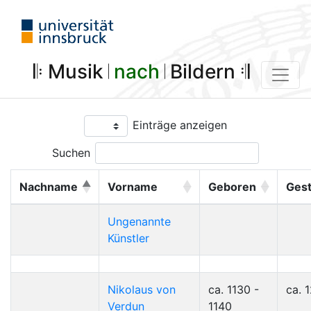
𝄆 Musik 𝄀
nach
𝄀 Bildern 𝄇
Einträge anzeigen
Suchen
Nachname
Vorname
Geboren
Ges
Ungenannte
Künstler
Nikolaus von
ca. 1130 -
ca. 
Verdun
1140