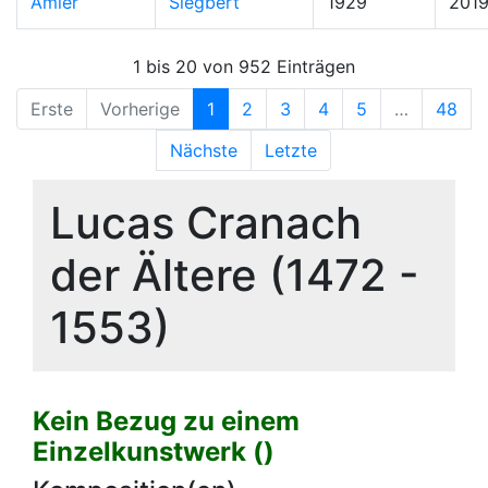
Amler
Siegbert
1929
201
1 bis 20 von 952 Einträgen
Erste
Vorherige
1
2
3
4
5
…
48
Nächste
Letzte
Lucas Cranach
der Ältere (1472 -
1553)
Kein Bezug zu einem
Einzelkunstwerk ()