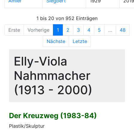
Amler
Siegbert
1929
201
1 bis 20 von 952 Einträgen
Erste
Vorherige
1
2
3
4
5
…
48
Nächste
Letzte
Elly-Viola
Nahmmacher
(1913 - 2000)
Der Kreuzweg (1983-84)
Plastik/Skulptur