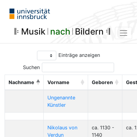
𝄆 Musik 𝄀
nach
𝄀 Bildern 𝄇
Einträge anzeigen
Suchen
Nachname
Vorname
Geboren
Ges
Ungenannte
Künstler
Nikolaus von
ca. 1130 -
ca. 
Verdun
1140