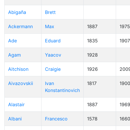
Abigaña
Brett
Ackermann
Max
1887
1975
Ade
Eduard
1835
1907
Agam
Yaacov
1928
Aitchison
Craigie
1926
200
Aivazovskii
Ivan
1817
190
Konstantinovich
Alastair
1887
196
Albani
Francesco
1578
166