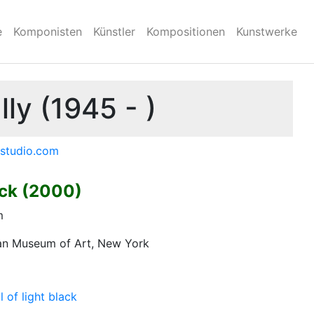
e
Komponisten
Künstler
Kompositionen
Kunstwerke
ly (1945 - )
ystudio.com
ack (2000)
m
tan Museum of Art, New York
l of light black