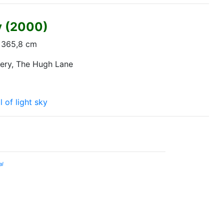
y (2000)
x 365,8 cm
lery, The Hugh Lane
l of light sky
al