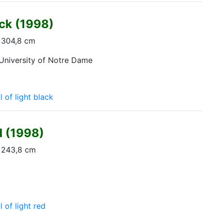
ack (1998)
x 304,8 cm
University of Notre Dame
l of light black
d (1998)
x 243,8 cm
l of light red