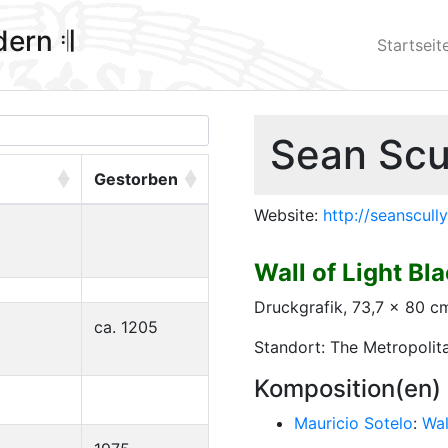
ldern 𝄇
Startseit
Sean Scul
Gestorben
Website:
http://seanscull
Wall of Light Bl
Druckgrafik, 73,7 x 80 c
ca. 1205
Standort: The Metropoli
Komposition(en)
Mauricio Sotelo
:
Wal