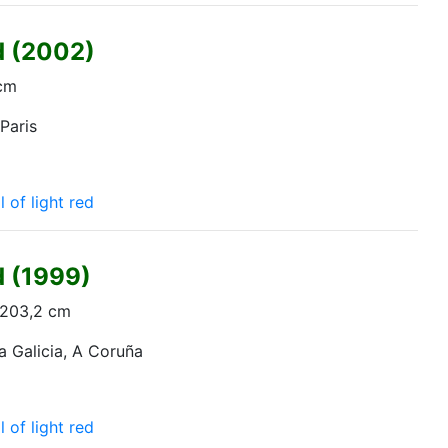
d (2002)
 cm
Paris
l of light red
d (1999)
 203,2 cm
a Galicia, A Coruña
l of light red