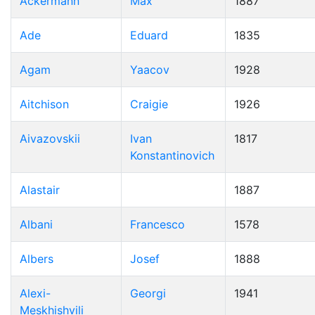
Ackermann
Max
1887
Ade
Eduard
1835
Agam
Yaacov
1928
Aitchison
Craigie
1926
Aivazovskii
Ivan
1817
Konstantinovich
Alastair
1887
Albani
Francesco
1578
Albers
Josef
1888
Alexi-
Georgi
1941
Meskhishvili