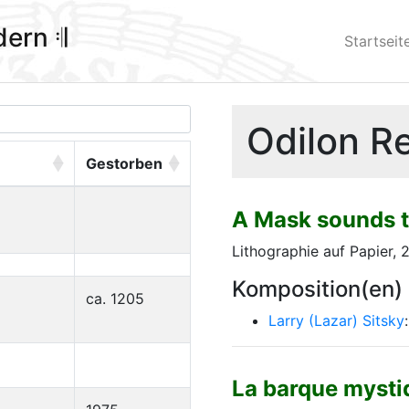
ldern 𝄇
Startseit
Odilon R
Gestorben
A Mask sounds t
Lithographie auf Papier, 
Komposition(en)
ca. 1205
Larry (Lazar) Sitsky
La barque mysti