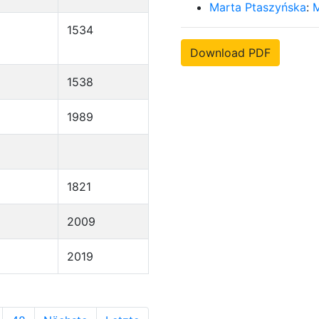
Marta Ptaszyńska
:
M
1534
Download PDF
1538
1989
1821
2009
2019