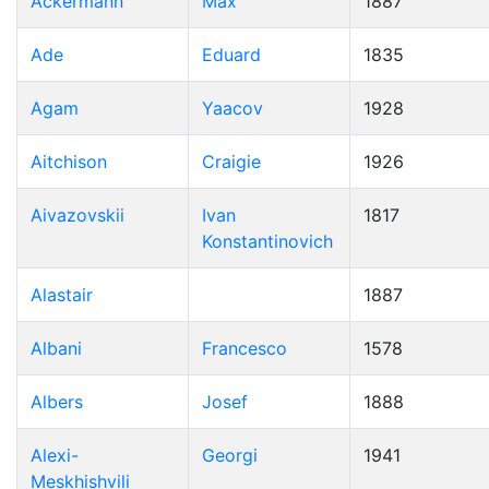
Ackermann
Max
1887
Ade
Eduard
1835
Agam
Yaacov
1928
Aitchison
Craigie
1926
Aivazovskii
Ivan
1817
Konstantinovich
Alastair
1887
Albani
Francesco
1578
Albers
Josef
1888
Alexi-
Georgi
1941
Meskhishvili