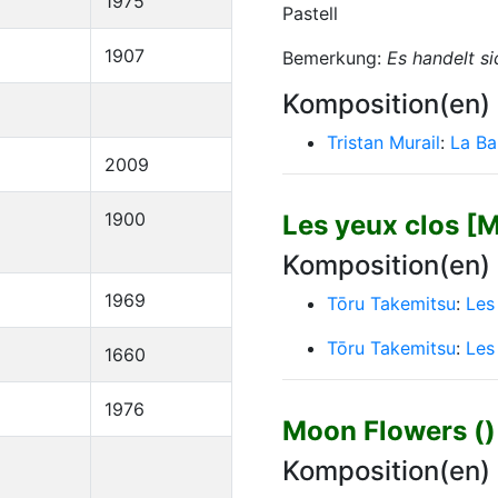
1975
Pastell
1907
Bemerkung:
Es handelt s
Komposition(en)
Tristan Murail
:
La Ba
2009
1900
Les yeux clos [
Komposition(en)
1969
Tōru Takemitsu
:
Les
Tōru Takemitsu
:
Les 
1660
1976
Moon Flowers ()
Komposition(en)