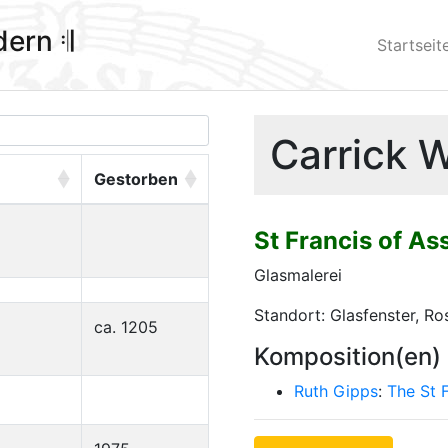
ldern 𝄇
Startseit
Carrick 
Gestorben
St Francis of As
Glasmalerei
Standort: Glasfenster, Ro
ca. 1205
Komposition(en)
Ruth Gipps
:
The St 