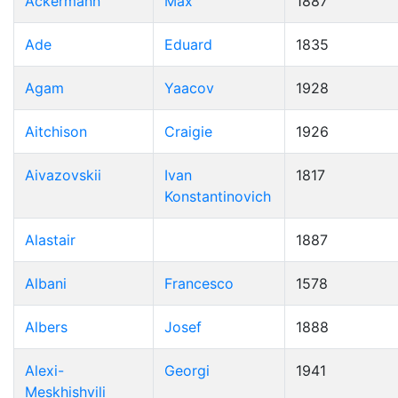
Ackermann
Max
1887
Ade
Eduard
1835
Agam
Yaacov
1928
Aitchison
Craigie
1926
Aivazovskii
Ivan
1817
Konstantinovich
Alastair
1887
Albani
Francesco
1578
Albers
Josef
1888
Alexi-
Georgi
1941
Meskhishvili