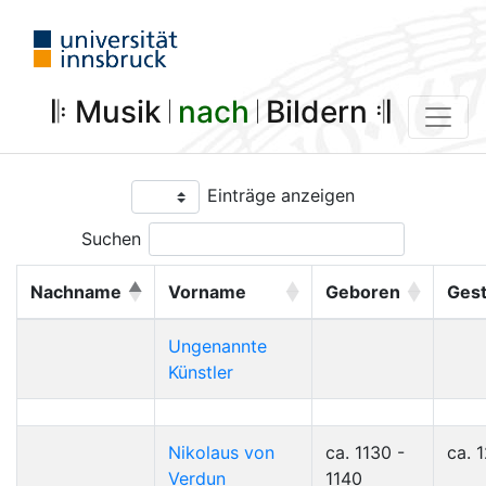
𝄆 Musik 𝄀
nach
𝄀 Bildern 𝄇
Einträge anzeigen
Suchen
Nachname
Vorname
Geboren
Ges
Ungenannte
Künstler
Nikolaus von
ca. 1130 -
ca. 
Verdun
1140