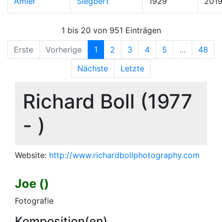
Amler
Siegbert
1929
201
1 bis 20 von 951 Einträgen
Erste
Vorherige
1
2
3
4
5
…
48
Nächste
Letzte
Richard Boll (1977
- )
Website:
http://www.richardbollphotography.com
Joe ()
Fo­to­gra­fie
Komposition(en)