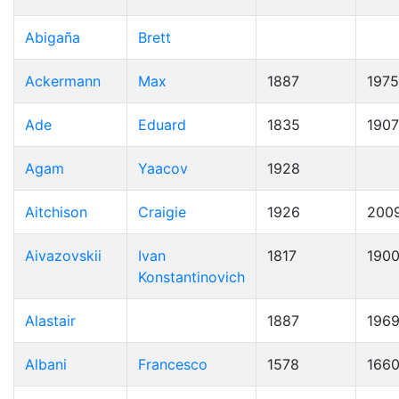
Abigaña
Brett
Ackermann
Max
1887
1975
Ade
Eduard
1835
1907
Agam
Yaacov
1928
Aitchison
Craigie
1926
200
Aivazovskii
Ivan
1817
190
Konstantinovich
Alastair
1887
196
Albani
Francesco
1578
166