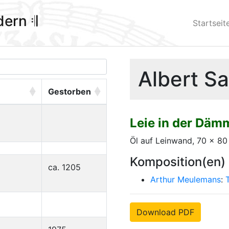
ldern 𝄇
Startseit
Albert S
Gestorben
Leie in der Däm
Öl auf Leinwand, 70 x 8
Komposition(en)
ca. 1205
Arthur Meulemans
:
Download PDF