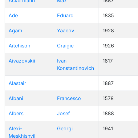
Ackermann
Max
1887
Ade
Eduard
1835
Agam
Yaacov
1928
Aitchison
Craigie
1926
Aivazovskii
Ivan
1817
Konstantinovich
Alastair
1887
Albani
Francesco
1578
Albers
Josef
1888
Alexi-
Georgi
1941
Meskhishvili