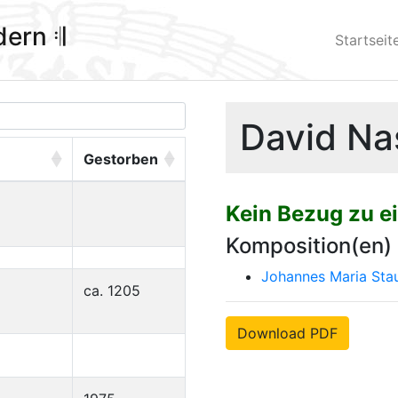
ldern 𝄇
Startseit
David Nas
Gestorben
Kein Bezug zu e
Komposition(en)
Johannes Maria Sta
ca. 1205
Download PDF