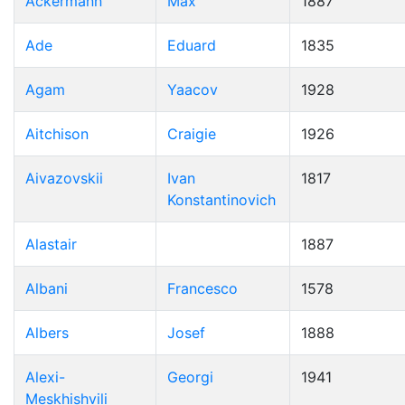
Ackermann
Max
1887
Ade
Eduard
1835
Agam
Yaacov
1928
Aitchison
Craigie
1926
Aivazovskii
Ivan
1817
Konstantinovich
Alastair
1887
Albani
Francesco
1578
Albers
Josef
1888
Alexi-
Georgi
1941
Meskhishvili