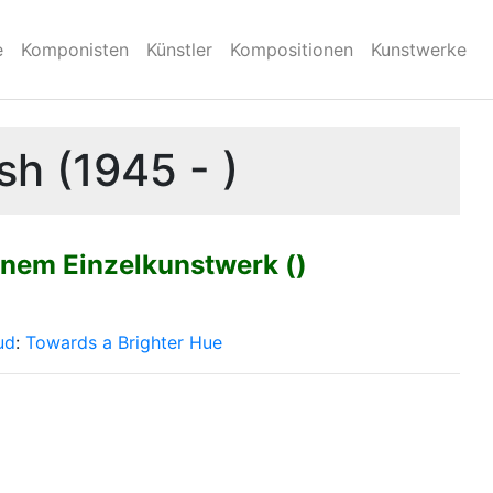
e
Komponisten
Künstler
Kompositionen
Kunstwerke
h (1945 - )
inem Einzelkunstwerk ()
ud
:
Towards a Brighter Hue