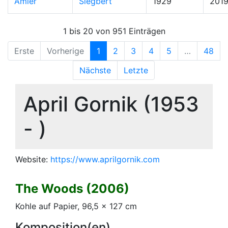
Amler
Siegbert
1929
201
1 bis 20 von 951 Einträgen
Erste
Vorherige
1
2
3
4
5
…
48
Nächste
Letzte
April Gornik (1953
- )
Website:
https://www.aprilgornik.com
The Woods (2006)
Kohle auf Papier, 96,5 x 127 cm
Komposition(en)