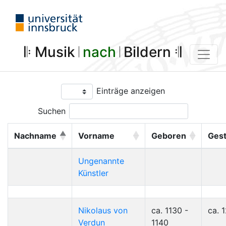
𝄆 Musik 𝄀
nach
𝄀 Bildern 𝄇
Einträge anzeigen
Suchen
Nachname
Vorname
Geboren
Ges
Ungenannte
Künstler
Nikolaus von
ca. 1130 -
ca. 
Verdun
1140