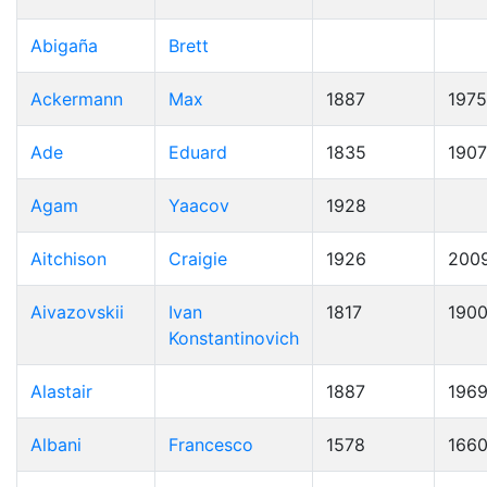
Abigaña
Brett
Ackermann
Max
1887
1975
Ade
Eduard
1835
1907
Agam
Yaacov
1928
Aitchison
Craigie
1926
200
Aivazovskii
Ivan
1817
190
Konstantinovich
Alastair
1887
196
Albani
Francesco
1578
166