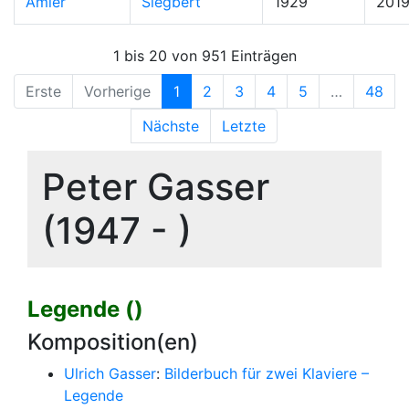
Amler
Siegbert
1929
201
1 bis 20 von 951 Einträgen
Erste
Vorherige
1
2
3
4
5
…
48
Nächste
Letzte
Peter Gasser
(1947 - )
Legende ()
Komposition(en)
Ulrich Gasser
:
Bilderbuch für zwei Klaviere –
Legende