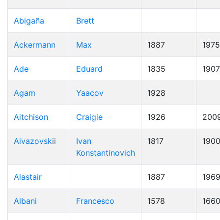
Abigaña
Brett
Ackermann
Max
1887
1975
Ade
Eduard
1835
1907
Agam
Yaacov
1928
Aitchison
Craigie
1926
200
Aivazovskii
Ivan
1817
190
Konstantinovich
Alastair
1887
196
Albani
Francesco
1578
166