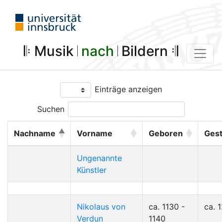
𝄆 Musik 𝄀
nach
𝄀 Bildern 𝄇
Einträge anzeigen
Suchen
Nachname
Vorname
Geboren
Ges
Ungenannte
Künstler
Nikolaus von
ca. 1130 -
ca. 
Verdun
1140