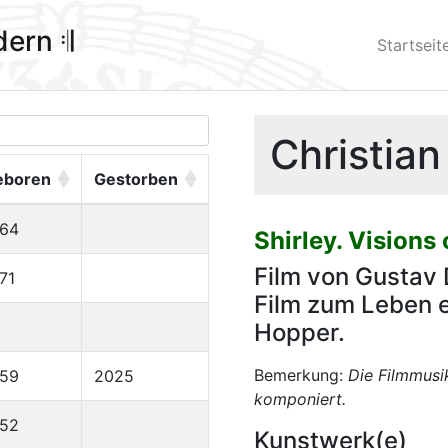
ldern 𝄇
Startseit
Christian
eboren
Gestorben
964
Shirley. Visions 
Film von Gustav 
71
Film zum Leben 
Hopper.
Bemerkung:
Die Filmmusi
959
2025
komponiert.
952
Kunstwerk(e)