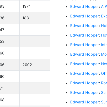
893
1974
Edward Hopper
:
A 
Edward Hopper
:
Exc
836
1881
Edward Hopper
:
Ho
47
Edward Hopper
:
Ho
953
Edward Hopper
:
Int
960
Edward Hopper
:
Mo
Edward Hopper
:
Ne
906
2002
Edward Hopper
:
Off
960
Edward Hopper
:
Ro
71
Edward Hopper
:
Su
968
Edward Hopper
:
Sun