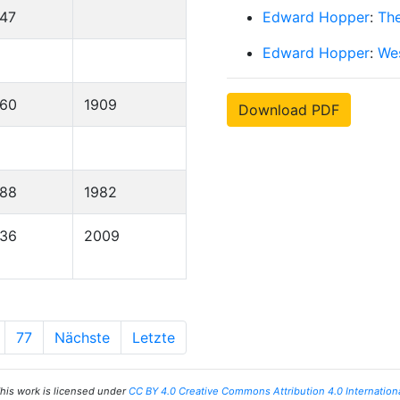
47
Edward Hopper
:
The
Edward Hopper
:
We
860
1909
Download PDF
888
1982
936
2009
77
Nächste
Letzte
his work is licensed under
CC BY 4.0 Creative Commons Attribution 4.0 Internation