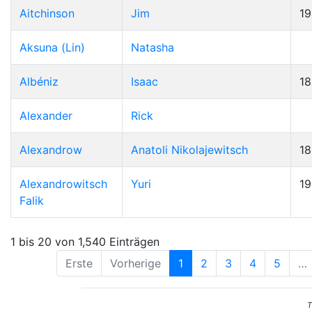
Aitchinson
Jim
19
Aksuna (Lin)
Natasha
Albéniz
Isaac
1
Alexander
Rick
Alexandrow
Anatoli Nikolajewitsch
1
Alexandrowitsch
Yuri
1
Falik
1 bis 20 von 1,540 Einträgen
Erste
Vorherige
1
2
3
4
5
…
T