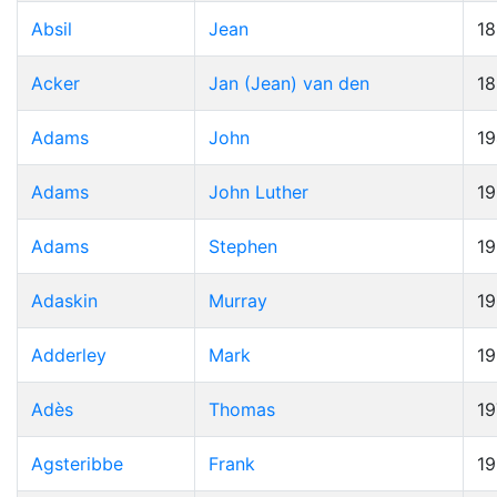
Absil
Jean
1
Acker
Jan (Jean) van den
1
Adams
John
19
Adams
John Luther
1
Adams
Stephen
1
Adaskin
Murray
1
Adderley
Mark
1
Adès
Thomas
19
Agsteribbe
Frank
1