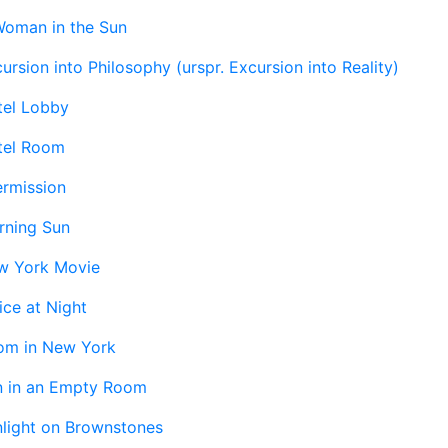
Woman in the Sun
ursion into Philosophy (urspr. Excursion into Reality)
tel Lobby
tel Room
ermission
rning Sun
w York Movie
ice at Night
om in New York
n in an Empty Room
light on Brownstones