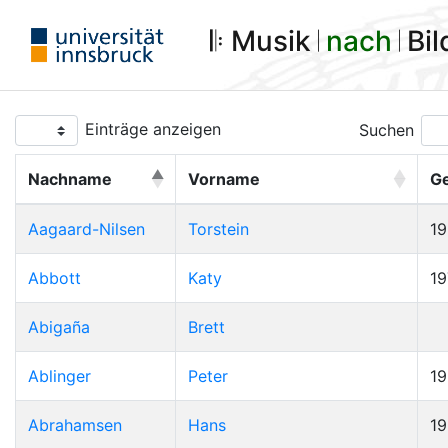
𝄆 Musik 𝄀
nach
𝄀 Bi
Einträge anzeigen
Suchen
Nachname
Vorname
G
Aagaard-Nilsen
Torstein
1
Abbott
Katy
19
Abigaña
Brett
Ablinger
Peter
1
Abrahamsen
Hans
1