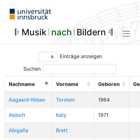
𝄆 Musik 𝄀
nach
𝄀 Bildern 𝄇
Einträge anzeigen
Suchen
Nachname
Vorname
Geboren
Ge
Aagaard-Nilsen
Torstein
1964
Abbott
Katy
1971
Abigaña
Brett