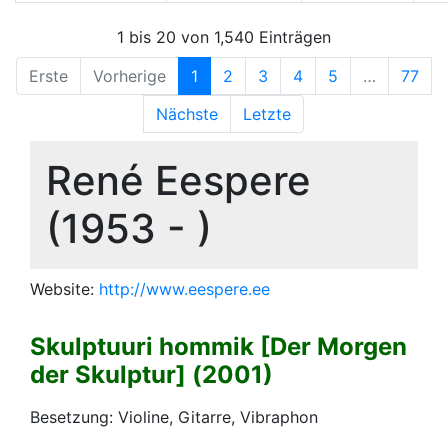
1 bis 20 von 1,540 Einträgen
Erste
Vorherige
1
2
3
4
5
…
77
Nächste
Letzte
René Eespere
(1953 - )
Website:
http://www.eespere.ee
Skulptuuri hommik [Der Morgen
der Skulptur] (2001)
Besetzung: Violine, Gitarre, Vibraphon