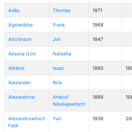
Adès
Thomas
1971
Agsteribbe
Frank
1968
Aitchinson
Jim
1947
Aksuna (Lin)
Natasha
Albéniz
Isaac
1860
19
Alexander
Rick
Alexandrow
Anatoli
1888
19
Nikolajewitsch
Alexandrowitsch
Yuri
1936
20
Falik