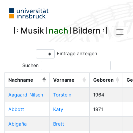
𝄆 Musik 𝄀
nach
𝄀 Bildern 𝄇
Einträge anzeigen
Suchen
Nachname
Vorname
Geboren
Ge
Aagaard-Nilsen
Torstein
1964
Abbott
Katy
1971
Abigaña
Brett