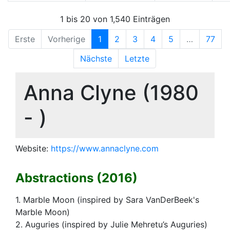
1 bis 20 von 1,540 Einträgen
Erste
Vorherige
1
2
3
4
5
…
77
Nächste
Letzte
Anna Clyne (1980
- )
Website:
https://www.annaclyne.com
Abstractions (2016)
1. Marble Moon (inspired by Sara VanDerBeek's
Marble Moon)
2. Auguries (inspired by Julie Mehretu’s Auguries)