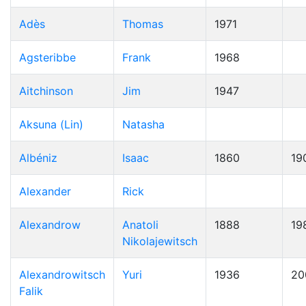
Adès
Thomas
1971
Agsteribbe
Frank
1968
Aitchinson
Jim
1947
Aksuna (Lin)
Natasha
Albéniz
Isaac
1860
19
Alexander
Rick
Alexandrow
Anatoli
1888
19
Nikolajewitsch
Alexandrowitsch
Yuri
1936
20
Falik