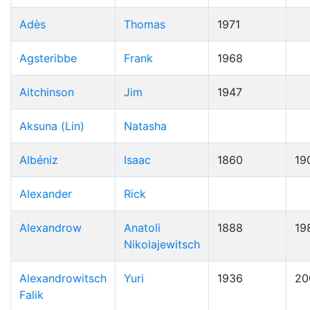
Adès
Thomas
1971
Agsteribbe
Frank
1968
Aitchinson
Jim
1947
Aksuna (Lin)
Natasha
Albéniz
Isaac
1860
19
Alexander
Rick
Alexandrow
Anatoli
1888
19
Nikolajewitsch
Alexandrowitsch
Yuri
1936
20
Falik