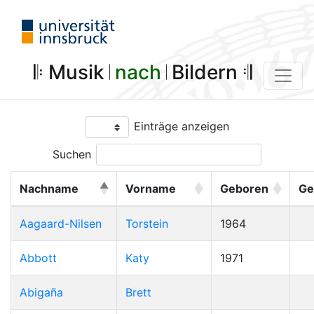
𝄆 Musik 𝄀
nach
𝄀 Bildern 𝄇
Einträge anzeigen
Suchen
Nachname
Vorname
Geboren
Ge
Aagaard-Nilsen
Torstein
1964
Abbott
Katy
1971
Abigaña
Brett