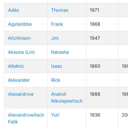
Adès
Thomas
1971
Agsteribbe
Frank
1968
Aitchinson
Jim
1947
Aksuna (Lin)
Natasha
Albéniz
Isaac
1860
19
Alexander
Rick
Alexandrow
Anatoli
1888
19
Nikolajewitsch
Alexandrowitsch
Yuri
1936
20
Falik