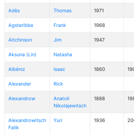
Adès
Thomas
1971
Agsteribbe
Frank
1968
Aitchinson
Jim
1947
Aksuna (Lin)
Natasha
Albéniz
Isaac
1860
19
Alexander
Rick
Alexandrow
Anatoli
1888
19
Nikolajewitsch
Alexandrowitsch
Yuri
1936
20
Falik