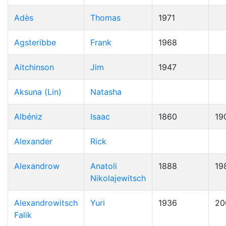
Adès
Thomas
1971
Agsteribbe
Frank
1968
Aitchinson
Jim
1947
Aksuna (Lin)
Natasha
Albéniz
Isaac
1860
19
Alexander
Rick
Alexandrow
Anatoli
1888
19
Nikolajewitsch
Alexandrowitsch
Yuri
1936
20
Falik