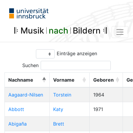
𝄆 Musik 𝄀
nach
𝄀 Bildern 𝄇
Einträge anzeigen
Suchen
Nachname
Vorname
Geboren
Ge
Aagaard-Nilsen
Torstein
1964
Abbott
Katy
1971
Abigaña
Brett