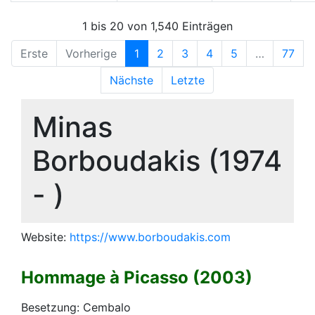
1 bis 20 von 1,540 Einträgen
Erste
Vorherige
1
2
3
4
5
…
77
Nächste
Letzte
Minas
Borboudakis (1974
- )
Website:
https://www.borboudakis.com
Hommage à Picasso (2003)
Besetzung: Cembalo