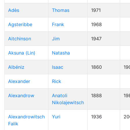
Adès
Thomas
1971
Agsteribbe
Frank
1968
Aitchinson
Jim
1947
Aksuna (Lin)
Natasha
Albéniz
Isaac
1860
19
Alexander
Rick
Alexandrow
Anatoli
1888
19
Nikolajewitsch
Alexandrowitsch
Yuri
1936
20
Falik