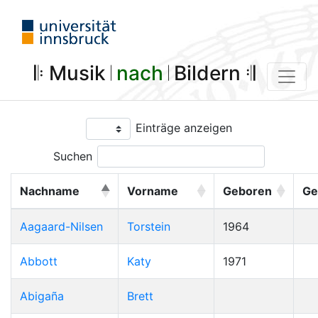
𝄆 Musik 𝄀
nach
𝄀 Bildern 𝄇
Einträge anzeigen
Suchen
Nachname
Vorname
Geboren
Ge
Aagaard-Nilsen
Torstein
1964
Abbott
Katy
1971
Abigaña
Brett