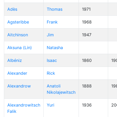
Adès
Thomas
1971
Agsteribbe
Frank
1968
Aitchinson
Jim
1947
Aksuna (Lin)
Natasha
Albéniz
Isaac
1860
19
Alexander
Rick
Alexandrow
Anatoli
1888
19
Nikolajewitsch
Alexandrowitsch
Yuri
1936
20
Falik