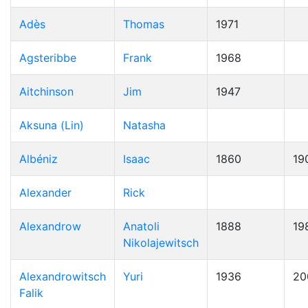
Adès
Thomas
1971
Agsteribbe
Frank
1968
Aitchinson
Jim
1947
Aksuna (Lin)
Natasha
Albéniz
Isaac
1860
19
Alexander
Rick
Alexandrow
Anatoli
1888
19
Nikolajewitsch
Alexandrowitsch
Yuri
1936
20
Falik