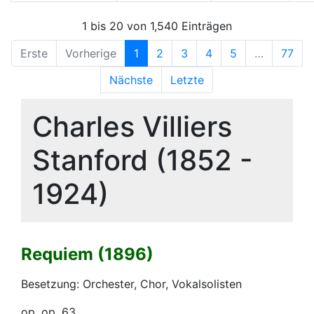
1 bis 20 von 1,540 Einträgen
Erste
Vorherige
1
2
3
4
5
…
77
Nächste
Letzte
Charles Villiers
Stanford (1852 -
1924)
Requiem (1896)
Besetzung: Orchester, Chor, Vokalsolisten
op. op. 63