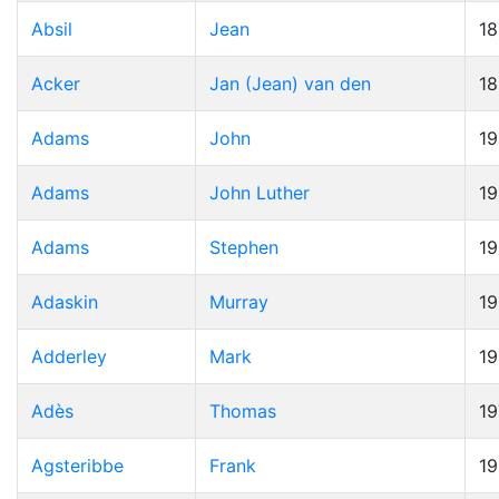
Absil
Jean
1
Acker
Jan (Jean) van den
1
Adams
John
19
Adams
John Luther
1
Adams
Stephen
1
Adaskin
Murray
1
Adderley
Mark
1
Adès
Thomas
19
Agsteribbe
Frank
1