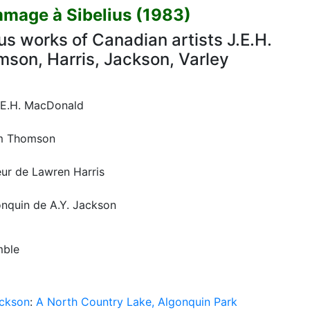
mmage à Sibelius (1983)
us works of Canadian artists J.E.H.
son, Harris, Jackson, Varley
J.E.H. MacDonald
om Thomson
eur de Lawren Harris
onquin de A.Y. Jackson
mble
ackson
:
A North Country Lake, Algonquin Park