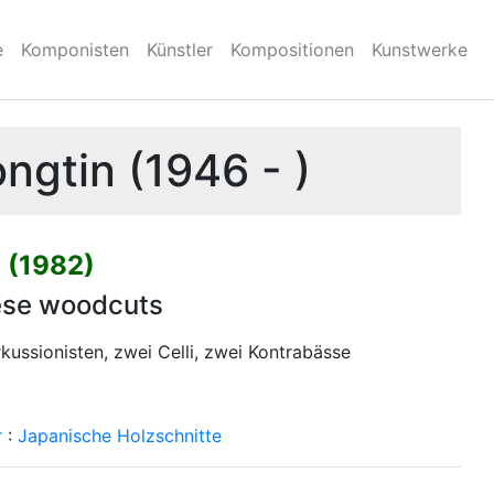
e
Komponisten
Künstler
Kompositionen
Kunstwerke
ngtin (1946 - )
u (1982)
ese woodcuts
rkussionisten, zwei Celli, zwei Kontrabässe
r
:
Japanische Holzschnitte