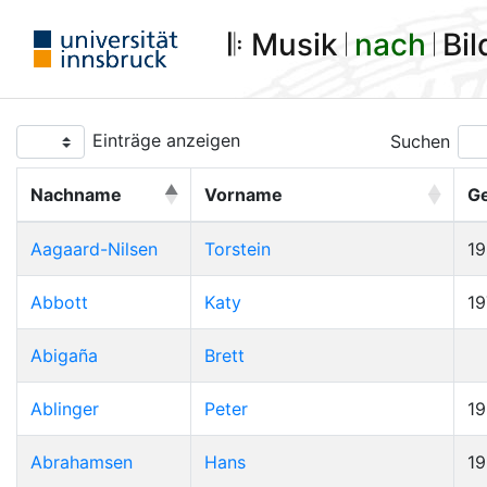
𝄆 Musik 𝄀
nach
𝄀 Bi
Einträge anzeigen
Suchen
Nachname
Vorname
G
Aagaard-Nilsen
Torstein
1
Abbott
Katy
19
Abigaña
Brett
Ablinger
Peter
1
Abrahamsen
Hans
1