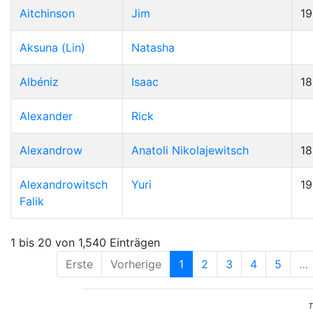
Aitchinson
Jim
19
Aksuna (Lin)
Natasha
Albéniz
Isaac
1
Alexander
Rick
Alexandrow
Anatoli Nikolajewitsch
1
Alexandrowitsch
Yuri
1
Falik
1 bis 20 von 1,540 Einträgen
Erste
Vorherige
1
2
3
4
5
…
T