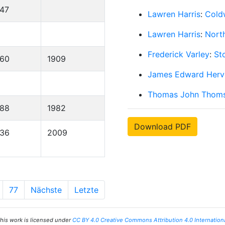
47
Lawren Harris
:
Coldw
Lawren Harris
:
North
Frederick Varley
:
St
860
1909
James Edward Herv
Thomas John Thom
888
1982
Download PDF
936
2009
77
Nächste
Letzte
his work is licensed under
CC BY 4.0 Creative Commons Attribution 4.0 Internation