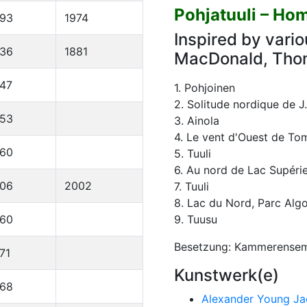
Pohjatuuli – Ho
893
1974
Inspired by vario
836
1881
MacDonald, Thom
47
1. Pohjoinen
2. Solitude nordique de 
953
3. Ainola
4. Le vent d'Ouest de T
960
5. Tuuli
6. Au nord de Lac Supéri
906
2002
7. Tuuli
8. Lac du Nord, Parc Alg
960
9. Tuusu
Besetzung: Kammerense
71
Kunstwerk(e)
968
Alexander Young J