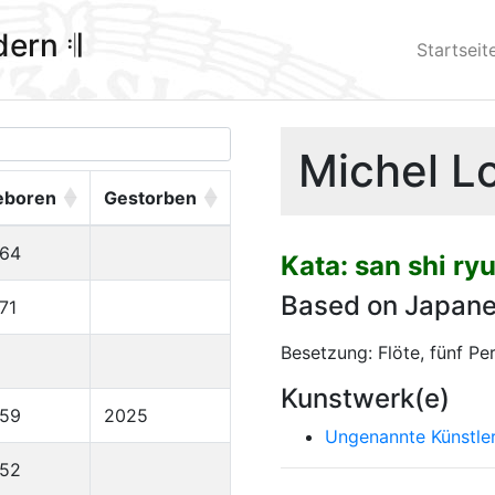
ldern 𝄇
Startseit
Michel Lo
eboren
Gestorben
964
Kata: san shi ry
Based on Japan
71
Besetzung: Flöte, fünf Pe
Kunstwerk(e)
959
2025
Ungenannte Künstle
952