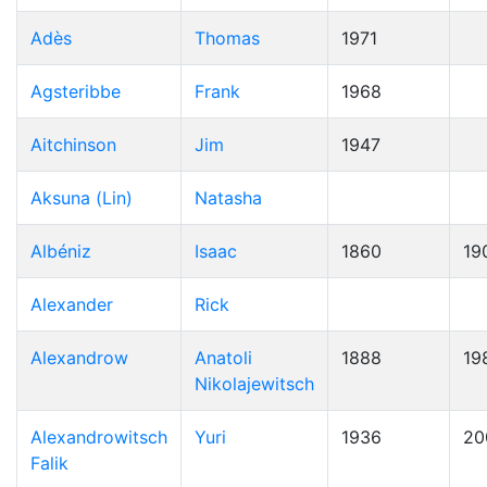
Adès
Thomas
1971
Agsteribbe
Frank
1968
Aitchinson
Jim
1947
Aksuna (Lin)
Natasha
Albéniz
Isaac
1860
19
Alexander
Rick
Alexandrow
Anatoli
1888
19
Nikolajewitsch
Alexandrowitsch
Yuri
1936
20
Falik