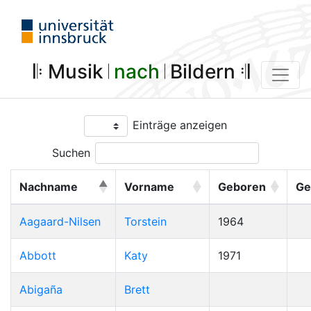
𝄆 Musik 𝄀
nach
𝄀 Bildern 𝄇
Einträge anzeigen
Suchen
Nachname
Vorname
Geboren
Ge
Aagaard-Nilsen
Torstein
1964
Abbott
Katy
1971
Abigaña
Brett