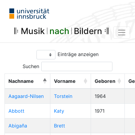
𝄆 Musik 𝄀
nach
𝄀 Bildern 𝄇
Einträge anzeigen
Suchen
Nachname
Vorname
Geboren
Ge
Aagaard-Nilsen
Torstein
1964
Abbott
Katy
1971
Abigaña
Brett