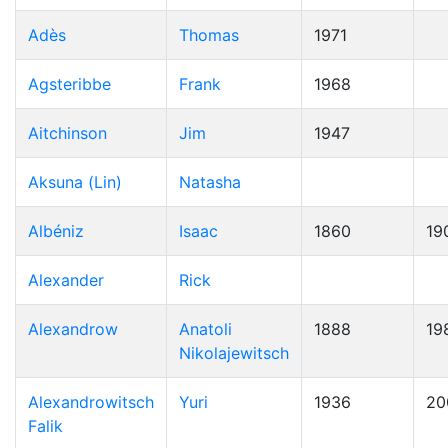
Adès
Thomas
1971
Agsteribbe
Frank
1968
Aitchinson
Jim
1947
Aksuna (Lin)
Natasha
Albéniz
Isaac
1860
19
Alexander
Rick
Alexandrow
Anatoli
1888
19
Nikolajewitsch
Alexandrowitsch
Yuri
1936
20
Falik