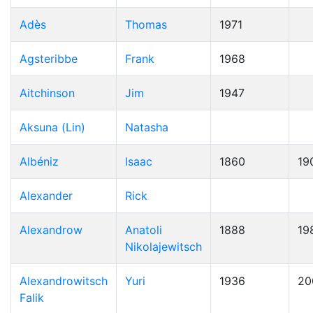
Adès
Thomas
1971
Agsteribbe
Frank
1968
Aitchinson
Jim
1947
Aksuna (Lin)
Natasha
Albéniz
Isaac
1860
19
Alexander
Rick
Alexandrow
Anatoli
1888
19
Nikolajewitsch
Alexandrowitsch
Yuri
1936
20
Falik