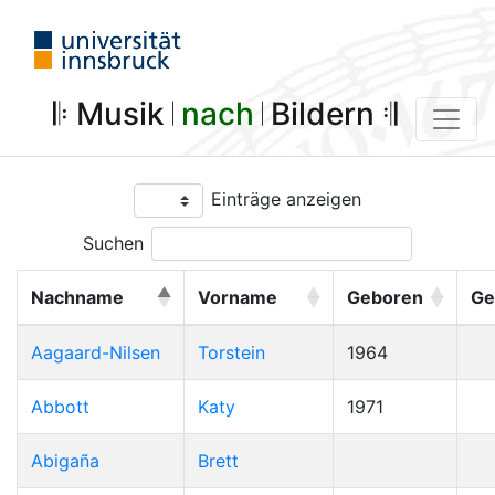
𝄆 Musik 𝄀
nach
𝄀 Bildern 𝄇
Einträge anzeigen
Suchen
Nachname
Vorname
Geboren
Ge
Aagaard-Nilsen
Torstein
1964
Abbott
Katy
1971
Abigaña
Brett