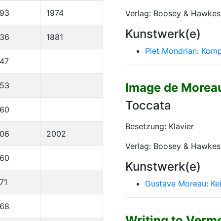
893
1974
Verlag: Boosey & Hawkes
Kunstwerk(e)
836
1881
Piet Mondrian
:
Kompo
47
953
Image de Morea
Toccata
960
Besetzung: Klavier
906
2002
Verlag: Boosey & Hawkes
960
Kunstwerk(e)
71
Gustave Moreau
:
Ke
968
Writing to Verm