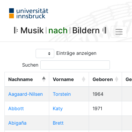
𝄆 Musik 𝄀
nach
𝄀 Bildern 𝄇
Einträge anzeigen
Suchen
Nachname
Vorname
Geboren
Ge
Aagaard-Nilsen
Torstein
1964
Abbott
Katy
1971
Abigaña
Brett