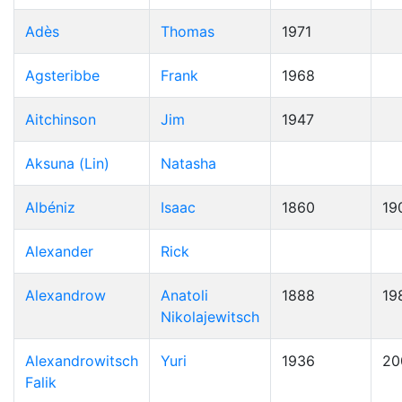
Adès
Thomas
1971
Agsteribbe
Frank
1968
Aitchinson
Jim
1947
Aksuna (Lin)
Natasha
Albéniz
Isaac
1860
19
Alexander
Rick
Alexandrow
Anatoli
1888
19
Nikolajewitsch
Alexandrowitsch
Yuri
1936
20
Falik