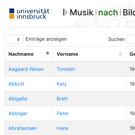
𝄆 Musik 𝄀
nach
𝄀 Bi
Einträge anzeigen
Suchen
Nachname
Vorname
G
Aagaard-Nilsen
Torstein
1
Abbott
Katy
19
Abigaña
Brett
Ablinger
Peter
1
Abrahamsen
Hans
1