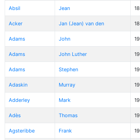
Absil
Jean
1
Acker
Jan (Jean) van den
1
Adams
John
19
Adams
John Luther
1
Adams
Stephen
1
Adaskin
Murray
1
Adderley
Mark
1
Adès
Thomas
19
Agsteribbe
Frank
1