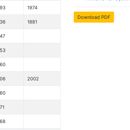
893
1974
Download PDF
836
1881
47
953
960
906
2002
960
71
968