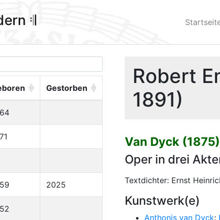
ldern 𝄇
Startseit
Robert E
eboren
Gestorben
1891)
964
71
Van Dyck (1875)
Oper in drei Akte
Textdichter: Ernst Heinr
959
2025
Kunstwerk(e)
952
Anthonis van Dyck
: