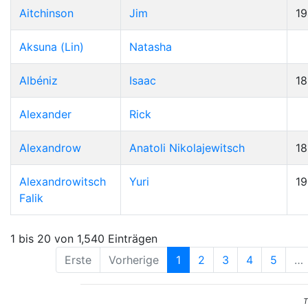
Aitchinson
Jim
19
Aksuna (Lin)
Natasha
Albéniz
Isaac
1
Alexander
Rick
Alexandrow
Anatoli Nikolajewitsch
1
Alexandrowitsch
Yuri
1
Falik
1 bis 20 von 1,540 Einträgen
Erste
Vorherige
1
2
3
4
5
…
T