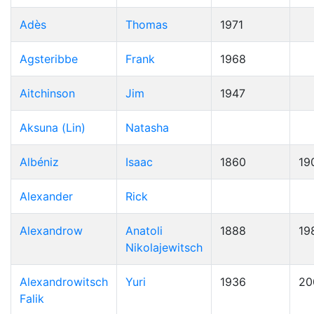
Adès
Thomas
1971
Agsteribbe
Frank
1968
Aitchinson
Jim
1947
Aksuna (Lin)
Natasha
Albéniz
Isaac
1860
19
Alexander
Rick
Alexandrow
Anatoli
1888
19
Nikolajewitsch
Alexandrowitsch
Yuri
1936
20
Falik